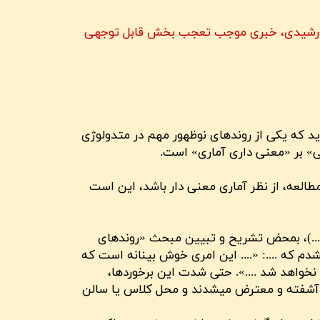
21 مارس 2019 ژورنال بسیار معتبر NATURE، یعنی دقیقاً مصادف با اولین روز از عید نوروز سال 1398 خورشیدی، خبری موجب تعجب بخش قابل توجهی
رید که یکی از روندهای نوظهور مهم در متدولوژی
نی» بر «معنی داری آماری» است.
طالعه، از نظر آماری معنی دار باشد، این است
 ....)، بمحض تشریح و تبیین مبحث «روندهای
دم که ....: «.... این امری خوش بینانه است که
نخواهد شد ....». حتی شدت این برخوردها،
ر آشفته و معترض میشدند و محل کلاس یا سالن