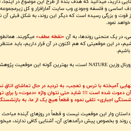
نایی دارید، میدانید که هدف بنده از طرح این موضوع در اینجا، 
دف اساسی و فلسفه وجودی وب سایت آمارافزار و کل زیرمجموع
 قوت و بزرگی رسیده است که دیگر این روند، به شکل قبلی آن ن
واهد نمود.
ی، در یک منحنی روندها، به آن
«نقطه عطف»
میگویند. همانطو
شیم، در این موقعیتی که هم اکنون در آن قرار داریم، باید منتظر
​​​​​​​
شاید تصویر بالا که برگرفته از مقاله مورد نظر در ژورنال وزین NATURE است،
حالتهایی آمیخته با ترس و تعجب، به تردید در حال تماشای اتاق 
آن دعوت شده است !!! شاید حتی نتوان واژه «دعوت» را برای ت
شستگی اجباری» تلقی نمود و قطعاً هیچ یک از ما، به بازنشستگ
 داستان وار این موقعیت نیست و قطعاً در روزهای آینده مباحث مه
ن روند و بخصوص پیش درآمدهای آن، آشنایی کافی ندارند، میخوا