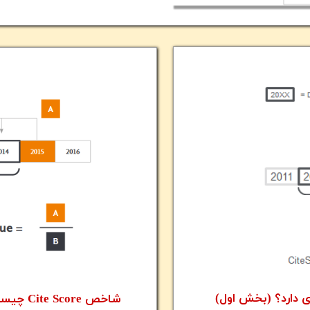
شاخص Cite Score چیست و چه کاربردی دارد؟ (بخش دوم)