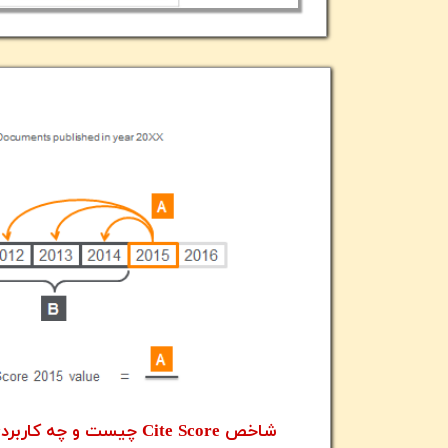
شاخص Cite Score چیست و چه کاربردی دارد؟ (بخش اول)