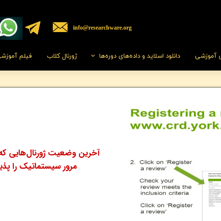
​​info@researchware.org
ی آموزشی
دانلود اسلاید و داده‌های دوره‌ها
ژورنال کلاب
فیلم‌ آموزش
راهنمای استفاده ا
آخرین وضعیت ژورنال‌هایی که 
مرور سیستماتیک را پذی