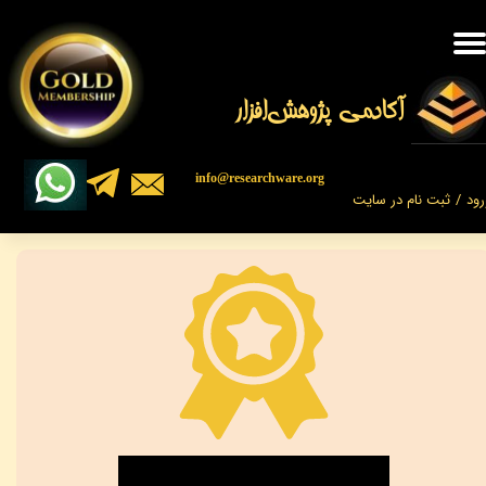
حساب کاربری من
تغییر گذر واژه
​​​آکادمی پژوهش‌افزار
سفارشات
​​info@researchware.org
رود
/
ثبت نام در سایت
خروج از حساب کاربری