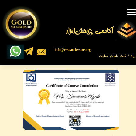
حساب کاربری من
تغییر گذر واژه
​​​آکادمی پژوهش‌افزار
سفارشات
​​info@researchware.org
رود
/
ثبت نام در سایت
خروج از حساب کاربری