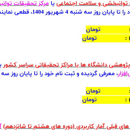
 توانبخشی و سلامت اجتماعی
یا
مرکز تحقیقات توان
 سه ‏شنبه 4 شهریور 1404، قطعی نمایند :
)
4،750،000 تومان
) 
5،100،000 تومان
ژوهشی دانشگاه ها یا مراکز تحقیقاتی سراسر کشور
ب
فزار
، معرفی گردیده‏ و ثبت نام خود را تا پایان روز سه ‏شنبه 4 شهریور 1404، قطعی
)
6،175،000 تومان
) 
6،525،000 تومان
‏های قبلی آمار کاربردی (دوره های هشتم تا شانزدهم)
آ