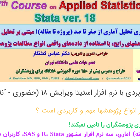
فزار استیتا ویرایش 18 (حضوری - آنلاین)
 و SAS، کاربران بسیار زیادی دارند که از بین این سه، نرم ‏افزار