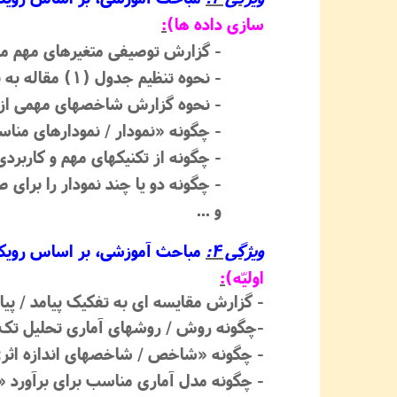
سازی داده‏ ها)
:
- گزارش توصیفی متغیرهای مهم مطا
- نحوه تنظیم جدول (1) مقاله به تفکیک انواع مختلف متغیرها به کمک نرم ‏افزار و بهینه ‎‏سازی آن
- نحوه گزارش شاخصهای مهمی از ق
- چگونه «نمودار / نمودارهای مناسب
- چگونه از تکنیکهای مهم و کاربرد
- چگونه دو یا چند نمودار را برای ص
و ...
ویژگی 4:
مباحث آموزشی، بر اساس رویکرد
اولیّه)
:
-
گزارش
مقایسه ‏ای
به تفکیک پیامد / پی
-چگونه روش / روشهای آماری تحلیل تک ‏مت
- چگونه «شاخص / شاخصهای اندازه اثر» 
- چگونه مدل آماری مناسب برای برآورد «ش