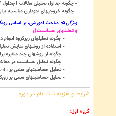
- چگونه جداول تحلیلی مقالات (جداول 2 و 3 و ...) را تنظیم نماییم ؟!؟
- چگونه خروجیهای نموداری مناسب، برای 
ویژگی 5:
مباحث آموزشی، بر اساس رویکرد
و تحلیلهای حساسیت)
:
- چگونه تحلیلهای زیرگروه انجام د
- استفاده از روشهای نمایش تحلیله
- چگونه از روشهای چند متغیره برای «تصحیح» یا Adjustment مخدوشگره
- چگونه تحلیل حساسیت در مقالات
- تحلیل حساسیتهای مبتنی بر Imputation Data
- تحلیل حساسیتهای مبتنی بر رویکردهای Per-Protocol (PP) و Treat (ITT
شرایط و هزینه ثبت نام در دوره
گروه اول: