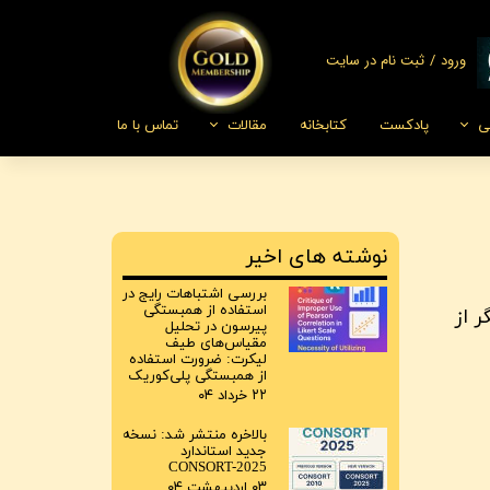
ورود
/
ثبت نام در سایت
حساب کاربری من
ی
پادکست
کتابخانه
مقالات
تماس با ما
تغییر گذر واژه
ز نرم‌افزار SpotPlayer
سفارشات
خروج از حساب
کاربری
نوشته های اخیر
بررسی اشتباهات رایج در
استفاده از همبستگی
 از
پیرسون در تحلیل
مقیاس‌های طیف
لیکرت: ضرورت استفاده
از همبستگی پلی‌کوریک
۲۲ خرداد ۰۴
بالاخره منتشر شد: نسخه
جدید استاندارد
CONSORT-2025
۰۳ اردیبهشت ۰۴