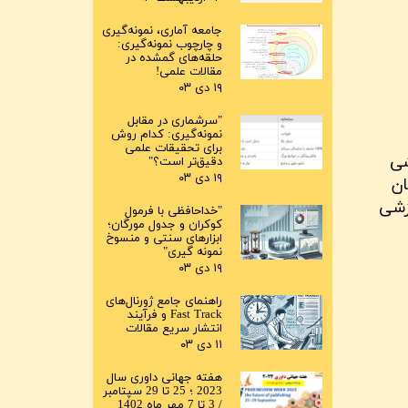
جامعه آماری، نمونه‌گیری
و چارچوب نمونه‌گیری:
حلقه‌های گمشده در
مقالات علمی!
۱۹ دی ۰۳
"سرشماری در مقابل
نمونه‌گیری: کدام روش
برای تحقیقات علمی
وهشی
دقیق‌تر است؟"
۱۹ دی ۰۳
هریور سال 1401، به پایان
 جلسات آموزشی
"خداحافظی با فرمول
کوکران و جدول مورگان؛
ابزارهای سنتی و منسوخ
نمونه گیری"
۱۹ دی ۰۳
راهنمای جامع ژورنال‌های
Fast Track و فرآیند
انتشار سریع مقالات
۱۱ دی ۰۳
هفته جهانی داوری سال
2023 ؛ 25 تا 29 سپتامبر
/ 3 تا 7 مهر ماه 1402