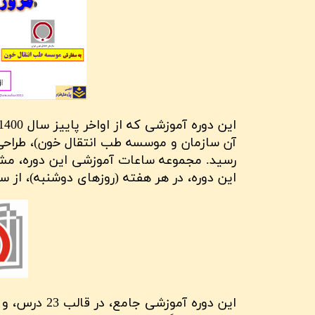
این دوره، در هر هفته (روزهای دوشنبه)، از ساعت 8:30 صبح تا 12:30، ادا
این دوره آمو