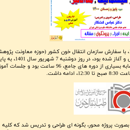
این دوره آموزشی که از اواخر پاییز سال 1400، با سفارش سازمان انتقال خون کشور (حوزه معاونت پژ
آن سازمان و موسسه طب انتقال خون)، طراحی و آغاز شده بود، در روز دوشنبه 7 ش
رسید. مجموعه ساعات آموزشی این دوره، مشابه بسیاری از دوره های جامع، 96 ساعت بود و
مه داشت.
زشی جامع، در قالب 23 درس، و بصورت پروژه محور، بگونه ای طراحی و تدریس شد که کلیه