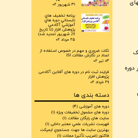
امهای
۳۱ شهریور ۰۲
برنامه تخفيف هاي
تابستاني دوره هاي
آموزشي آکادمي
پژوهش افزار (تا تاريخ
20 شهريور تمديد شد)
۲۵ مرداد ۰۲
نكات ضروري و مهم در خصوص استفاده از
ک
اعداد در نگارش مقالات ISI
۰۳ تیر ۰۲
 دوره
فرایند ثبت نام در دوره های آفلاین آکادمی
پژوهش افزار
۲۹ خرداد ۰۲
دسته بندی ها
دوره های آموزشی
(۴)
دوره های مشمول تخفیفات ویژه
(۱)
سایت های رایگان مقالات
(۱)
فهرست نشريات علمي معتبر داخلی
(۱)
بهترين سايت ها جهت جستجوي ايمپكت
فاكتور (ضريب تأثير) مجلات
(۱)