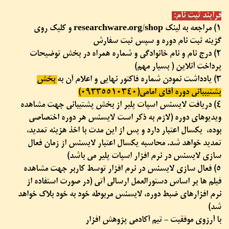
فرایند ثبت نام:
1) مراجعه به لینک researchware.org/shop و کلیک روی
گزینه ثبت نام دوره و سپس ثبت سفارش
2) درج نام و نام خانوادگی و شماره همراه در بخش توضیحات
پرداخت آنلاین ( بسیار مهم)
3) یادداشت نمودن شماره فاکتور نهایی و اعلام آن به
بخش
پشتیببانی دوره آقای امامی(09335510340)
4) دریافت لایسنس اسپات پلیر از بخش پشتیبانی جهت مشاهده
ویدیوهای دوره (لازم به ذکر است لایسنس هر دوره اختصاصی
بوده، یکسال اعتبار دارد و پس از این مدت با اخذ هزینه تمدید،
تمدید خواهد شد. محاسبه یکسال اعتبار لایسنس از زمان فعال
سازی لایسنس در نرم افزار اسپات پلیر می باشد)
5) فعال سازی لایسنس در نرم افزار توسط کاربر جهت مشاهده
فیلم ها بر اساس دستورالعمل ارسالی آتی (در صورت استفاده از
نرم افزارهای ضبط دوره، لایسنس مربوطه خود به خود بلاک خواهد
شد)
با آرزوی موفقیت - تیم آکادمی پژوهش افزار