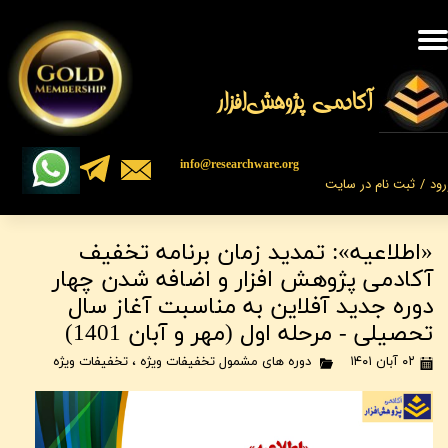
حساب کاربری من
تغییر گذر واژه
​​​آکادمی پژوهش‌افزار
سفارشات
​​info@researchware.org
رود
/
ثبت نام در سایت
خروج از حساب کاربری
«اطلاعیه»: تمدید زمان برنامه تخفیف
آکادمی پژوهش افزار و اضافه شدن چهار
دوره جدید آفلاین به مناسبت آغاز سال
تحصیلی - مرحله اول (مهر و آبان 1401)
۰۲ آبان ۱۴۰۱
دوره های مشمول تخفیفات ویژه
،
تخفیفات ویژه