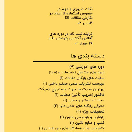
نكات ضروري و مهم در
خصوص استفاده از اعداد در
نگارش مقالات ISI
۰۳ تیر ۰۲
فرایند ثبت نام در دوره های
آفلاین آکادمی پژوهش افزار
۲۹ خرداد ۰۲
دسته بندی ها
دوره های آموزشی
(۴)
دوره های مشمول تخفیفات ویژه
(۱)
سایت های رایگان مقالات
(۱)
فهرست نشريات علمي معتبر داخلی
(۱)
بهترين سايت ها جهت جستجوي ايمپكت
فاكتور (ضريب تأثير) مجلات
(۱)
مجلات نامعتبر و جعلی
(۱)
معرفی پایگاه های علمی دنیا
(۲)
تخفیفات ویژه
(۲)
پارافريز و بازنويسي متون
(۱)
کتب و منابع لاتین
(۱)
کنفرانس ها و همایش های بین المللی
(۱)