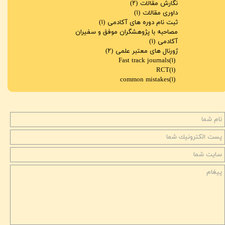
نگارش مقالات
(۲)
داوری مقالات
(۱)
ثبت نام دوره های آکادمی
(۱)
مصاحبه با پژوهشگران موفق و سفیران
آکادمی
(۱)
ژورنال های معتبر علمی
(۲)
Fast track journals
(۱)
RCT
(۱)
common mistakes
(۱)