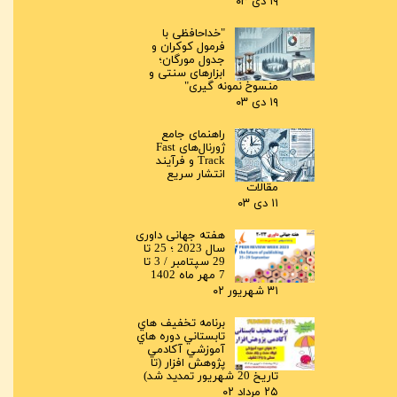
۱۹ دی ۰۳
"خداحافظی با
فرمول کوکران و
جدول مورگان؛
ابزارهای سنتی و
منسوخ نمونه گیری"
۱۹ دی ۰۳
راهنمای جامع
ژورنال‌های Fast
Track و فرآیند
انتشار سریع
مقالات
۱۱ دی ۰۳
هفته جهانی داوری
سال 2023 ؛ 25 تا
29 سپتامبر / 3 تا
7 مهر ماه 1402
۳۱ شهریور ۰۲
برنامه تخفيف هاي
تابستاني دوره هاي
آموزشي آکادمي
پژوهش افزار (تا
تاريخ 20 شهريور تمديد شد)
۲۵ مرداد ۰۲