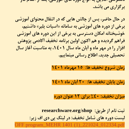
دسترسی آفلاین به انواع دوره های آموزشی، بعد از اتمام فاز
برگزاری می باشد.
در حال حاضر، پس از چالش هایی که در انتقال محتوای آموزشی
برخی از دوره های آموزشی به سامانه «اسپات پلیر» داشتیم،
خوشبختانه امکان دسترسی به برخی از این دوره های آموزشی
فراهم گردیده و هم اکنون اولین برنامه تخفیف آکادمی پژوهش
افزار را در مهر ماه و آبان ماه سال 1401، به مناسبت آغاز سال
تحصیلی جدید، اطلاع رسانی مینماییم.
زمان شروع تخفیف ها: 15 مهرماه 1401
زمان پایان تخفیف ها: 20 آبان ماه 1401
میزان تخفیف: 40% برای 12 عنوان دوره
ثبت نام از طریق: researchware.org/shop
لیست دوره های شامل تخفیف: در لینک پی دی اف زیر:
OFF program_MEHR 1401 (1)_221024_012334.pdf