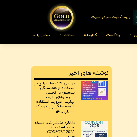
ورود
/
ثبت نام در سایت
حساب کاربری من
ی
پادکست
کتابخانه
مقالات
تماس با ما
تغییر گذر واژه
ز نرم‌افزار SpotPlayer
سفارشات
خروج از حساب
کاربری
نوشته های اخیر
بررسی اشتباهات رایج در
استفاده از همبستگی
پیرسون در تحلیل
مقیاس‌های طیف
لیکرت: ضرورت استفاده
از همبستگی پلی‌کوریک
۲۲ خرداد ۰۴
بالاخره منتشر شد: نسخه
جدید استاندارد
CONSORT-2025