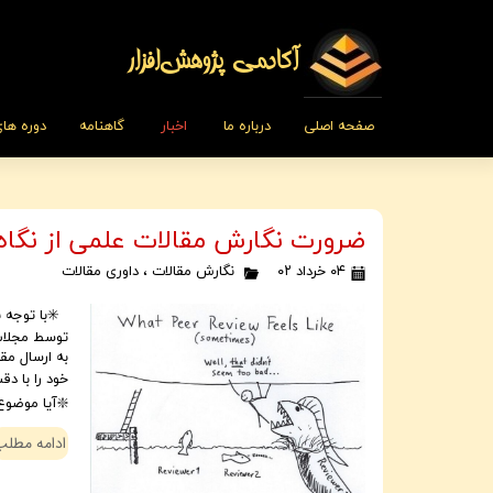
​​​آکادمی پژوهش‌افزار
صفحه اصلی
درباره ما
اخبار
گاهنامه
دوره ها
ضرورت نگارش مقالات علمی از نگاه ن
۰۴ خرداد ۰۲
نگارش مقالات
،
داوری مقالات
✳️با توجه ب
توسط مجلات 
به ارسال مق
خود را با د
❇️آيا موضوع
ادامه مطلب