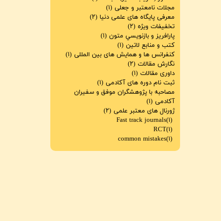
مجلات نامعتبر و جعلی
(۱)
معرفی پایگاه های علمی دنیا
(۲)
تخفیفات ویژه
(۲)
پارافريز و بازنويسي متون
(۱)
کتب و منابع لاتین
(۱)
کنفرانس ها و همایش های بین المللی
(۱)
نگارش مقالات
(۲)
داوری مقالات
(۱)
ثبت نام دوره های آکادمی
(۱)
مصاحبه با پژوهشگران موفق و سفیران
آکادمی
(۱)
ژورنال های معتبر علمی
(۲)
Fast track journals
(۱)
RCT
(۱)
common mistakes
(۱)