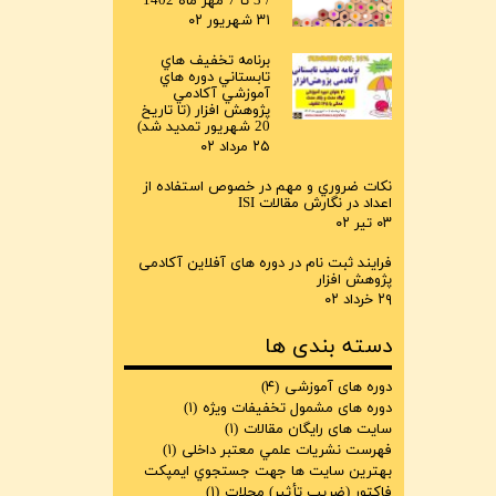
/ 3 تا 7 مهر ماه 1402
۳۱ شهریور ۰۲
برنامه تخفيف هاي
تابستاني دوره هاي
آموزشي آکادمي
پژوهش افزار (تا تاريخ
20 شهريور تمديد شد)
۲۵ مرداد ۰۲
نكات ضروري و مهم در خصوص استفاده از
اعداد در نگارش مقالات ISI
۰۳ تیر ۰۲
فرایند ثبت نام در دوره های آفلاین آکادمی
پژوهش افزار
۲۹ خرداد ۰۲
دسته بندی ها
دوره های آموزشی
(۴)
دوره های مشمول تخفیفات ویژه
(۱)
سایت های رایگان مقالات
(۱)
فهرست نشريات علمي معتبر داخلی
(۱)
بهترين سايت ها جهت جستجوي ايمپكت
فاكتور (ضريب تأثير) مجلات
(۱)