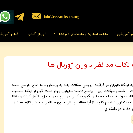
​​info@researchware.org
ی آموزشی
دانلود اسلاید و داده‌های دوره‌ها
ژورنال کلاب
فیلم‌ آموزش
راهنمای استفاده ا
کات مد نظر داوران ژورنال ها
ه اينكه داوران در فرآيند ارزيابي مقالات بايد به پرسش نامه هاي طراحي شده
—شامل سؤالات زير— پاسخ دهند؛ بنابراين بهتر است قبل از اينكه تصميم
الات خود به مجلات معتبر بگيريد، كمي در مورد سوالات زير تأمل كرده و مقالات
قت بيشتري تنظيم كنيد: ❇️آيا مقاله ارسالي حاوي مطالبي جديد و تازه است؟
 مقاله در دامنه ي …