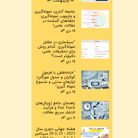
۰۳ اردیبهشت ۰۴
جامعه آماری، نمونه‌گیری
و چارچوب نمونه‌گیری:
حلقه‌های گمشده در
مقالات علمی!
۱۹ دی ۰۳
"سرشماری در مقابل
نمونه‌گیری: کدام روش
برای تحقیقات علمی
دقیق‌تر است؟"
۱۹ دی ۰۳
"خداحافظی با فرمول
کوکران و جدول مورگان؛
ابزارهای سنتی و منسوخ
نمونه گیری"
۱۹ دی ۰۳
راهنمای جامع ژورنال‌های
Fast Track و فرآیند
انتشار سریع مقالات
۱۱ دی ۰۳
هفته جهانی داوری سال
2023 ؛ 25 تا 29 سپتامبر