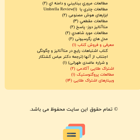
مطالعات مروري بينابيني و دامنه اي
(۲)
مطالعات چتري يا Umbrella Review
(۱)
ابزارهای هوش مصنوعی
(۲)
مطالعات مقطعي
(۳)
متاآناليز دوز- پاسخ
(۲)
مطالعات مورد شاهدي
(۲)
مدل های رگرسیونی
(۲)
معرفی و فروش کتاب
(۱)
کتاب اشتباهات رایج در متاآنالیز و چگونگی
اجتناب از آنها (ترجمه دکتر عباس کشتکار
و شراره عاضدی طهرانی)
(۱)
اشتراک طلایی آکادمی
(۲)
مطالعات پروگنوستیک
(۱)
وبینارهای اشتراک طلایی
(۱۴)
© تمام حقوق این سایت محفوظ می باشد.