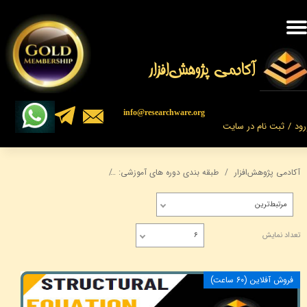
حساب کاربری من
تغییر گذر واژه
​​​آکادمی پژوهش‌افزار
سفارشات
​​info@researchware.org
رود
/
ثبت نام در سایت
خروج از حساب کاربری
آکادمی پژوهش‌افزار
طبقه بندی دوره های آموزشی:
مدل سازی معادلات ساختاری
مرتبط‌ترین
تعداد نمایش
۶
فروش آفلاين (60 ساعت)