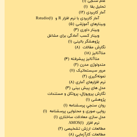
علم سنجی
(۱)
تحلیل بقا
(۱)
آمار کاربردی
(۱۲)
آمار کاربردی با نرم افزار R و Rstudio
(۱)
وبینارهای آموزشی
(۵)
وبینار داوری
(۳)
وبینار کسب آمادگی برای مشاغل
پژوهشگر بالینی
(۱)
نگارش مقالات
(۸)
متاآنالیز
(۱۸)
متاآنالیز پیشرفته
(۴)
متدولوژی مدرن
(۲)
مرور سیستماتیک
(۱۱)
نمونه‌گیری
(۲)
نرم افزارهای آماری
(۸)
مدل های پیش بینی
(۳)
نگارش پروپوزال، پروتکل و مستندات
پژوهشی
(۱)
روان سنجي پرسشنامه
(۱)
روایی صوری و محتوایی پرسشنامه
(۱)
مدل سازی معادلات ساختاری
(۱)
نرم افزار AMOS
(۱)
مطالعات ارزش تشخیصی
(۲)
مطالعات کارآزمايي
(۸)