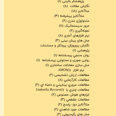
پژوهشگر بالینی
(۱)
نگارش مقالات
(۸)
متاآنالیز
(۱۸)
متاآنالیز پیشرفته
(۴)
متدولوژی مدرن
(۲)
مرور سیستماتیک
(۱۱)
نمونه‌گیری
(۲)
نرم افزارهای آماری
(۸)
مدل های پیش بینی
(۳)
نگارش پروپوزال، پروتکل و مستندات
پژوهشی
(۱)
روان سنجي پرسشنامه
(۱)
روایی صوری و محتوایی پرسشنامه
(۱)
مدل سازی معادلات ساختاری
(۱)
نرم افزار AMOS
(۱)
مطالعات ارزش تشخیصی
(۲)
مطالعات کارآزمايي
(۸)
مطالعات مروري بينابيني و دامنه اي
(۲)
مطالعات چتري يا Umbrella Review
(۱)
ابزارهای هوش مصنوعی
(۲)
مطالعات مقطعي
(۳)
متاآناليز دوز- پاسخ
(۲)
مطالعات مورد شاهدي
(۲)
مدل های رگرسیونی
(۲)