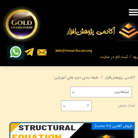
حساب کاربری من
تغییر گذر واژه
​​​آکادمی پژوهش‌افزار
سفارشات
​​info@researchware.org
رود
/
ثبت نام در سایت
خروج از حساب کاربری
آکادمی پژوهش‌افزار
طبقه بندی دوره های آموزشی:
مرتبط‌ترین
تعداد نمایش
۶
فروش آفلاين (60 ساعت)